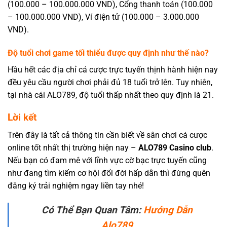
(100.000 – 100.000.000 VND), Cổng thanh toán (100.000
– 100.000.000 VND), Ví điện tử (100.000 – 3.000.000
VND).
Độ tuổi chơi game tối thiểu được quy định như thế nào?
Hầu hết các địa chỉ cá cược trực tuyến thịnh hành hiện nay
đều yêu cầu người chơi phải đủ 18 tuổi trở lên. Tuy nhiên,
tại nhà cái ALO789, độ tuổi thấp nhất theo quy định là 21.
Lời kết
Trên đây là tất cả thông tin cần biết về sân chơi cá cược
online tốt nhất thị trường hiện nay –
ALO789 Casino club
.
Nếu bạn có đam mê với lĩnh vực cờ bạc trực tuyến cũng
như đang tìm kiếm cơ hội đổi đời hấp dẫn thì đừng quên
đăng ký trải nghiệm ngay liền tay nhé!
Có Thể Bạn Quan Tâm:
Hướng Dẫn
Alo789