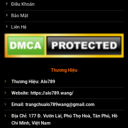
Điều Khoản
Bảo Mật
Liên Hệ
Thương Hiệu
Thương Hiệu: Alo789
Website:
https://alo789.wang/
Email:
trangchualo789wang@gmail.com
Địa Chỉ: 177 Đ. Vườn Lài, Phú Thọ Hoà, Tân Phú, Hồ
Chí Minh, Việt Nam