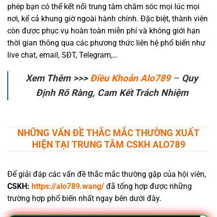
phép bạn có thể kết nối trung tâm chăm sóc mọi lúc mọi
nơi, kể cả khung giờ ngoài hành chính. Đặc biệt, thành viên
còn được phục vụ hoàn toàn miễn phí và không giới hạn
thời gian thông qua các phương thức liên hệ phổ biến như
live chat, email, SĐT, Telegram,…
Xem Thêm >>>
Điều Khoản Alo789
–
Quy
Định Rõ Ràng, Cam Kết Trách Nhiệm
NHỮNG VẤN ĐỀ THẮC MẮC THƯỜNG XUẤT
HIỆN TẠI TRUNG TÂM CSKH ALO789
Để giải đáp các vấn đề thắc mắc thường gặp của hội viên,
CSKH:
https://alo789.wang/
đã tổng hợp được những
trường hợp phổ biến nhất ngay bên dưới đây.