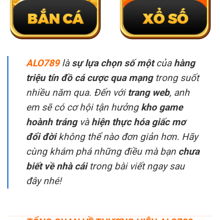
ALO789
là
sự lựa chọn số một
của
hàng
triệu tín đồ cá cược qua mạng
trong suốt
nhiều năm qua. Đến với
trang web
, anh
em sẽ có cơ hội tận hưởng
kho game
hoành tráng
và
hiện thực hóa giấc mơ
đổi đời
không thể nào đơn giản hơn. Hãy
cùng khám phá những điều mà bạn
chưa
biết về nhà cái
trong bài viết ngay sau
đây nhé!