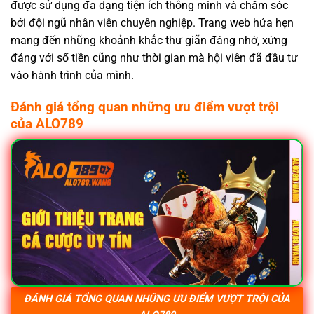
được sử dụng đa dạng tiện ích thông minh và chăm sóc
bởi đội ngũ nhân viên chuyên nghiệp. Trang web hứa hẹn
mang đến những khoảnh khắc thư giãn đáng nhớ, xứng
đáng với số tiền cũng như thời gian mà hội viên đã đầu tư
vào hành trình của mình.
Đánh giá tổng quan những ưu điểm vượt trội
của ALO789
ĐÁNH GIÁ TỔNG QUAN NHỮNG ƯU ĐIỂM VƯỢT TRỘI CỦA