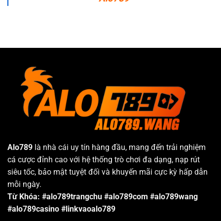
Alo789
là nhà cái uy tín hàng đầu, mang đến trải nghiệm
cá cược đỉnh cao với hệ thống trò chơi đa dạng, nạp rút
siêu tốc, bảo mật tuyệt đối và khuyến mãi cực kỳ hấp dẫn
mỗi ngày.
Từ Khóa: #alo789trangchu #alo789com #alo789wang
#alo789casino #linkvaoalo789