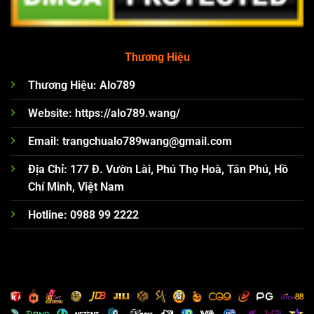
Thương Hiệu
Thương Hiệu: Alo789
Website:
https://alo789.wang/
Email:
trangchualo789wang@gmail.com
Địa Chỉ: 177 Đ. Vườn Lài, Phú Thọ Hoà, Tân Phú, Hồ
Chí Minh, Việt Nam
Hotline: 0988 99 2222