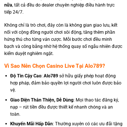
nữa
, tất cả đều do dealer chuyên nghiệp điều hành trực
tiếp 24/7.
Không chỉ là trò chơi, đây còn là không gian giao lưu, kết
nối với cộng đồng người chơi sôi động, tăng thêm phần
hứng thú cho từng ván cược. Mỗi bước chơi đều minh
bạch và công bằng nhờ hệ thống quay số ngẫu nhiên được
kiểm duyệt nghiêm ngặt.
Vì Sao Nên Chọn Casino Live Tại Alo789?
Độ Tin Cậy Cao
:
Alo789
sở hữu giấy phép hoạt động
hợp pháp, đảm bảo quyền lợi người chơi luôn được bảo
vệ.
Giao Diện Thân Thiện, Dễ Dùng
: Mọi thao tác đăng ký,
nạp – rút tiền đều được thiết kế nhanh chóng và an
toàn.
Khuyến Mãi Hấp Dẫn
: Thường xuyên có các ưu đãi tặng