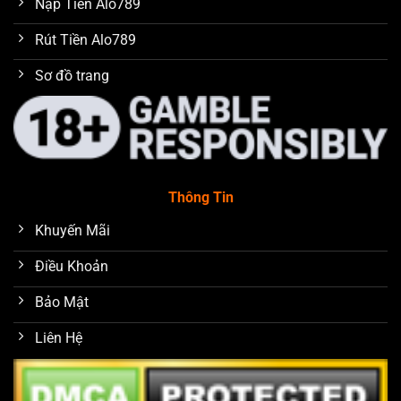
Nạp Tiền Alo789
Rút Tiền Alo789
Sơ đồ trang
Thông Tin
Khuyến Mãi
Điều Khoản
Bảo Mật
Liên Hệ