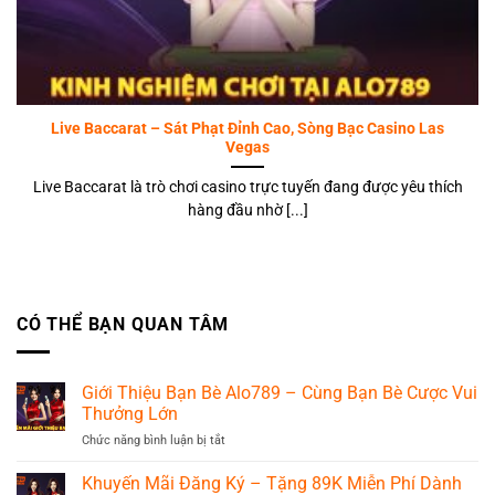
Live Baccarat – Sát Phạt Đỉnh Cao, Sòng Bạc Casino Las
Vegas
Live Baccarat là trò chơi casino trực tuyến đang được yêu thích
hàng đầu nhờ [...]
CÓ THỂ BẠN QUAN TÂM
Giới Thiệu Bạn Bè Alo789 – Cùng Bạn Bè Cược Vui
Thưởng Lớn
ở
Chức năng bình luận bị tắt
Giới
Thiệu
Khuyến Mãi Đăng Ký – Tặng 89K Miễn Phí Dành