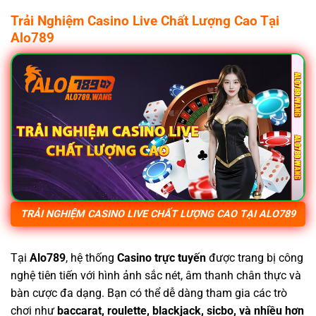
Trải Nghiệm Casino Live Chất Lượng Cao Tại
Alo789
TRẢI NGHIỆM CASINO LIVE CHẤT LƯỢNG CAO TẠI ALO789
Tại
Alo789
, hệ thống
Casino trực tuyến
được trang bị công
nghệ tiên tiến với hình ảnh sắc nét, âm thanh chân thực và
bàn cược đa dạng. Bạn có thể dễ dàng tham gia các trò
chơi như
baccarat, roulette, blackjack, sicbo, và nhiều hơn