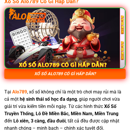
Xổ Số Alo789 Có Gì Hấp Dẫn?
XỔ SỐ ALO789 CÓ GÌ HẤP DẪN?
Tại
Alo789
, xổ số không chỉ là một trò chơi may rủi mà là
cả một
hệ sinh thái số học đa dạng
, giúp người chơi vừa
giải trí vừa kiếm tiền mỗi ngày. Từ các hình thức
Xổ Số
Truyền Thống, Lô Đề Miền Bắc, Miền Nam, Miền Trung
đến
Lô xiên, 3 càng, đầu đuôi
, tất cả đều được cập nhật
nhanh chóng – minh bạch – chính xác tuyệt đối.