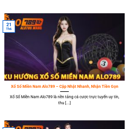
21
Th6
Xổ Số Miền Nam Alo789 – Cập Nhật Nhanh, Nhận Tiền Gọn
Xổ Số Miền Nam Alo789 là nền tảng cá cược trực tuyến uy tín,
thu [...]