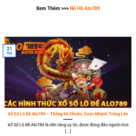
Xem Thêm >>>
Nổ Hũ Alo789
21
Th6
Xổ Số Lô Đề Alo789 – Thống Kê Chuẩn, Cược Nhanh Trúng Lớn
Xổ Số Lô Đề Alo789 là nền tảng uy tín, được đông đảo người chơi
[...]