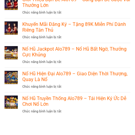
Thưởng Lớn
ở
Chức năng bình luận bị tắt
Giới
Thiệu
Khuyến Mãi Đăng Ký – Tặng 89K Miễn Phí Dành
Bạn
Riêng Tân Thủ
Bè
ở
Chức năng bình luận bị tắt
Alo789
Khuyến
–
Mãi
Nổ Hũ Jackpot Alo789 – Nổ Hũ Bất Ngờ, Thưởng
Cùng
Đăng
Bạn
Cực Khủng
Ký
Bè
ở
Chức năng bình luận bị tắt
–
Cược
Nổ
Tặng
Vui
Hũ
Nổ Hũ Hiện Đại Alo789 – Giao Diện Thời Thượng,
89K
Thưởng
Jackpot
Miễn
Quay Là Nổ
Lớn
Alo789
Phí
ở
Chức năng bình luận bị tắt
–
Dành
Nổ
Nổ
Riêng
Hũ
Nổ Hũ Truyền Thống Alo789 – Tái Hiện Ký Ức Dễ
Hũ
Tân
Hiện
Bất
Chơi Nổ Lớn
Thủ
Đại
Ngờ,
ở
Chức năng bình luận bị tắt
Alo789
Thưởng
Nổ
–
Cực
Hũ
Giao
Khủng
Truyền
Diện
Thống
Thời