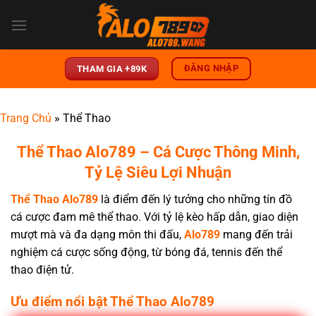
Chuyển
đến
nội
dung
ĐĂNG NHẬP
THAM GIA +89K
Trang Chủ
»
Thể Thao
Thể Thao Alo789 – Cá Cược Thông Minh,
Tỷ Lệ Siêu Lợi Nhuận
Thể Thao Alo789
là điểm đến lý tưởng cho những tín đồ
cá cược đam mê thể thao. Với tỷ lệ kèo hấp dẫn, giao diện
mượt mà và đa dạng môn thi đấu,
Alo789
mang đến trải
nghiệm cá cược sống động, từ bóng đá, tennis đến thể
thao điện tử.
Ưu điểm nổi bật Thể Thao Alo789