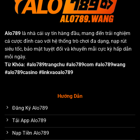
Chơi
Nổ
Lớn
Alo789
là nhà cái uy tín hàng đầu, mang đến trải nghiệm
cá cược đỉnh cao với hệ thống trò chơi đa dạng, nạp rút
siêu tốc, bảo mật tuyệt đối và khuyến mãi cực kỳ hấp dẫn
mỗi ngày.
Từ Khóa: #alo789trangchu #alo789com #alo789wang
#alo789casino #linkvaoalo789
Hướng Dẫn
Đăng Ký Alo789
Tải App Alo789
Nạp Tiền Alo789