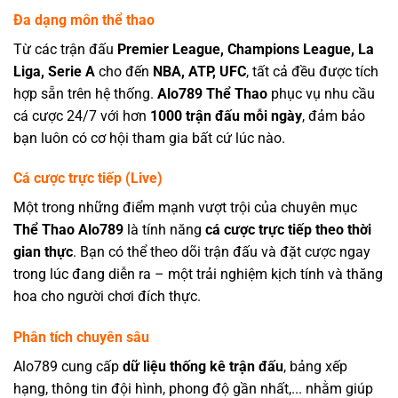
Đa dạng môn thể thao
Từ các trận đấu
Premier League, Champions League, La
Liga, Serie A
cho đến
NBA, ATP, UFC
, tất cả đều được tích
hợp sẵn trên hệ thống.
Alo789 Thể Thao
phục vụ nhu cầu
cá cược 24/7 với hơn
1000 trận đấu mỗi ngày
, đảm bảo
bạn luôn có cơ hội tham gia bất cứ lúc nào.
Cá cược trực tiếp (Live)
Một trong những điểm mạnh vượt trội của chuyên mục
Thể Thao Alo789
là tính năng
cá cược trực tiếp theo thời
gian thực
. Bạn có thể theo dõi trận đấu và đặt cược ngay
trong lúc đang diễn ra – một trải nghiệm kịch tính và thăng
hoa cho người chơi đích thực.
Phân tích chuyên sâu
Alo789 cung cấp
dữ liệu thống kê trận đấu
, bảng xếp
hạng, thông tin đội hình, phong độ gần nhất,... nhằm giúp