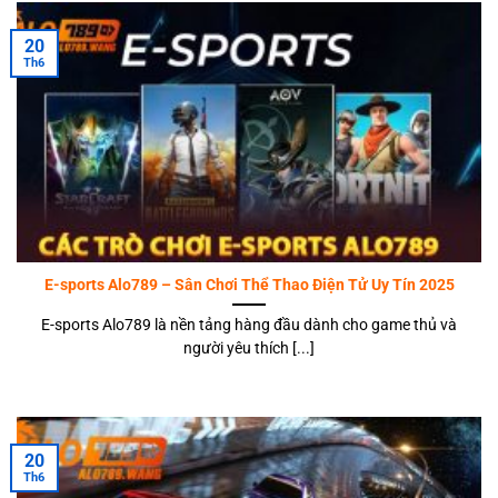
20
Th6
E-sports Alo789 – Sân Chơi Thể Thao Điện Tử Uy Tín 2025
E-sports Alo789 là nền tảng hàng đầu dành cho game thủ và
người yêu thích [...]
20
Th6