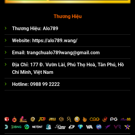
Thương Hiệu
Thương Hiệu: Alo789
Website:
https://alo789.wang/
Email:
trangchualo789wang@gmail.com
Địa Chỉ: 177 Đ. Vườn Lài, Phú Thọ Hoà, Tân Phú, Hồ
Chí Minh, Việt Nam
Hotline: 0988 99 2222