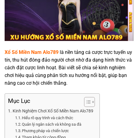
Xổ Số Miền Nam Alo789
là nền tảng cá cược trực tuyến uy
tín, thu hút đông đảo người chơi nhờ đa dạng hình thức và
cách đặt cược linh hoạt. Bài viết sẽ chia sẻ kinh nghiệm
chơi hiệu quả cùng phân tích xu hướng nổi bật, giúp bạn
nâng cao cơ hội chiến thắng.
Mục Lục
Kinh Nghiệm Chơi Xổ Số Miền Nam Alo789
Hiểu rõ quy trình và cách thức
Quản lý ngân sách và không sa đà
Phương pháp và chiến lược
Tham khảo từ cộng đồng