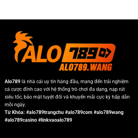
Truyền
Diện
Thống
Thời
Alo789
Thượng,
–
Quay
Tái
Là
Hiện
Nổ
Ký
Ức
Dễ
Chơi
Nổ
Lớn
Alo789
là nhà cái uy tín hàng đầu, mang đến trải nghiệm
cá cược đỉnh cao với hệ thống trò chơi đa dạng, nạp rút
siêu tốc, bảo mật tuyệt đối và khuyến mãi cực kỳ hấp dẫn
mỗi ngày.
Từ Khóa: #alo789trangchu #alo789com #alo789wang
#alo789casino #linkvaoalo789