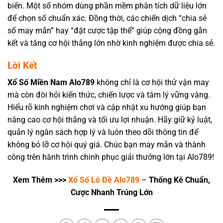
biến. Một số nhóm dùng phần mềm phân tích dữ liệu lớn
để chọn số chuẩn xác. Đồng thời, các chiến dịch “chia sẻ
số may mắn” hay “đặt cược tập thể” giúp cộng đồng gắn
kết và tăng cơ hội thắng lớn nhờ kinh nghiệm được chia sẻ.
Lời Kết
Xổ Số Miền Nam Alo789
không chỉ là cơ hội thử vận may
mà còn đòi hỏi kiến thức, chiến lược và tâm lý vững vàng.
Hiểu rõ kinh nghiệm chơi và cập nhật xu hướng giúp bạn
nâng cao cơ hội thắng và tối ưu lợi nhuận. Hãy giữ kỷ luật,
quản lý ngân sách hợp lý và luôn theo dõi thông tin để
không bỏ lỡ cơ hội quý giá. Chúc bạn may mắn và thành
công trên hành trình chinh phục giải thưởng lớn tại Alo789!
Xem Thêm >>>
Xổ Số Lô Đề Alo789
–
Thống Kê Chuẩn,
Cược Nhanh Trúng Lớn