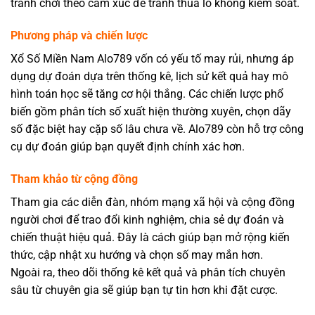
tránh chơi theo cảm xúc để tránh thua lỗ không kiểm soát.
Phương pháp và chiến lược
Xổ Số Miền Nam Alo789 vốn có yếu tố may rủi, nhưng áp
dụng dự đoán dựa trên thống kê, lịch sử kết quả hay mô
hình toán học sẽ tăng cơ hội thắng. Các chiến lược phổ
biến gồm phân tích số xuất hiện thường xuyên, chọn dãy
số đặc biệt hay cặp số lâu chưa về. Alo789 còn hỗ trợ công
cụ dự đoán giúp bạn quyết định chính xác hơn.
Tham khảo từ cộng đồng
Tham gia các diễn đàn, nhóm mạng xã hội và cộng đồng
người chơi để trao đổi kinh nghiệm, chia sẻ dự đoán và
chiến thuật hiệu quả. Đây là cách giúp bạn mở rộng kiến
thức, cập nhật xu hướng và chọn số may mắn hơn.
Ngoài ra, theo dõi thống kê kết quả và phân tích chuyên
sâu từ chuyên gia sẽ giúp bạn tự tin hơn khi đặt cược.