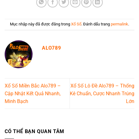
Mục nhập này đã được đăng trong
Xổ Số
. Đánh dấu trang
permalink
.
ALO789
Xổ Số Miền Bắc Alo789 –
Xổ Số Lô Đề Alo789 – Thống
Cập Nhật Kết Quả Nhanh,
Kê Chuẩn, Cược Nhanh Trúng
Minh Bạch
Lớn
CÓ THỂ BẠN QUAN TÂM